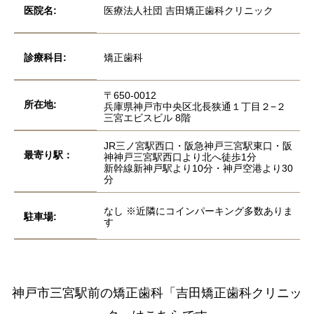
医院名:
医療法人社団 吉田矯正歯科クリニック
診療科目:
矯正歯科
〒650-0012
所在地:
兵庫県神戸市中央区北長狭通１丁目２−２
三宮エビスビル 8階
JR三ノ宮駅西口・阪急神戸三宮駅東口・阪
最寄り駅：
神神戸三宮駅西口より北へ徒歩1分
新幹線新神戸駅より10分・神戸空港より30
分
なし ※近隣にコインパーキング多数ありま
駐車場:
す
神戸市三宮駅前の矯正歯科
「吉田矯正歯科クリニッ